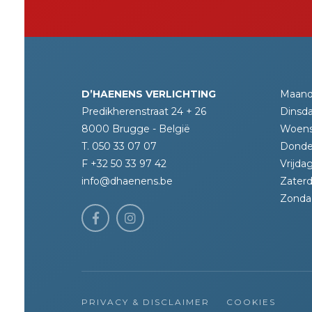
D’HAENENS VERLICHTING
Maand
Predikherenstraat 24 + 26
Dinsda
8000 Brugge - België
Woens
T. 050 33 07 07
Donde
F +32 50 33 97 42
Vrijdag
info@dhaenens.be
Zaterd
Zonda
PRIVACY & DISCLAIMER
COOKIES