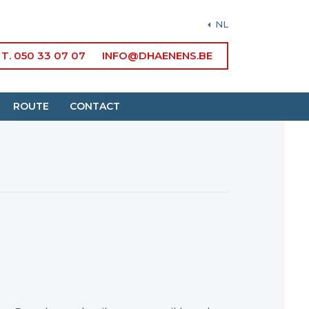
NL
T. 050 33 07 07
INFO@DHAENENS.BE
ROUTE
CONTACT