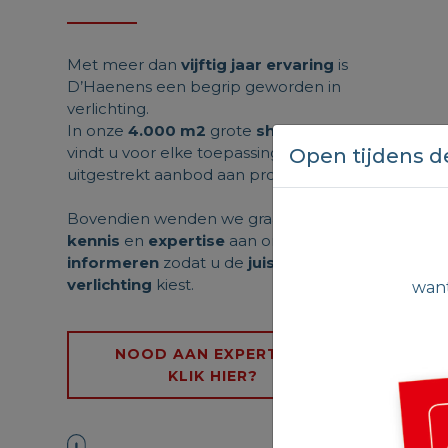
Met meer dan
vijftig jaar ervaring
is
D’Haenens een begrip geworden in
verlichting.
In onze
4.000 m2
grote
showroom
vindt u voor elke toepassing een
Open tijdens d
uitgestrekt aanbod aan producten.
Bovendien wenden we graag onze
kennis
en
expertise
aan om u te
informeren
zodat u de
juiste
verlichting
kiest.
wan
NOOD AAN EXPERTISE,
KLIK HIER?