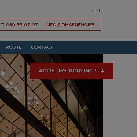
NL
T. 050 33 07 07
INFO@DHAENENS.BE
ROUTE
CONTACT
ACTIE -15% KORTING !