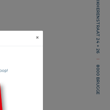
PREDIKHERENSTRAAT 24 + 26
×
I
8000 BRUGGE
oop!